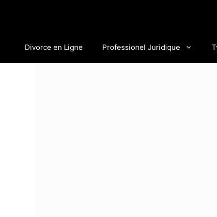
Aller
au
contenu
Divorce en Ligne
Professionel Juridique
T