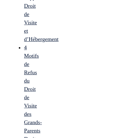
Droit
de
Visite
et
d’Hébergement
4
Motifs
de
Refus
du
Droit
de
Visite
des
Grands-
Parents