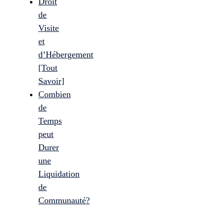
Droit
de
Visite
et
d’Hébergement
[Tout
Savoir]
Combien
de
Temps
peut
Durer
une
Liquidation
de
Communauté?