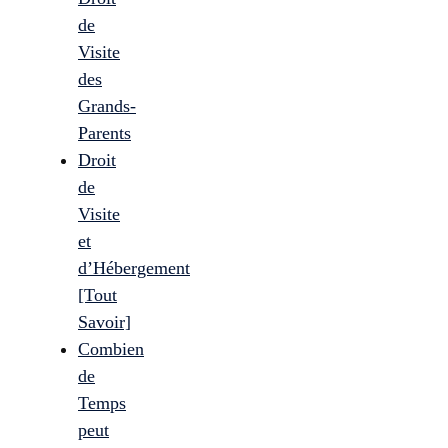
de
Visite
des
Grands-
Parents
Droit
de
Visite
et
d’Hébergement
[Tout
Savoir]
Combien
de
Temps
peut