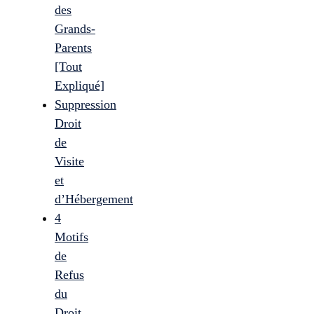
des
Grands-
Parents
[Tout
Expliqué]
Suppression
Droit
de
Visite
et
d’Hébergement
4
Motifs
de
Refus
du
Droit