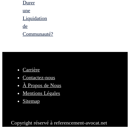
Durer
une
Liquidation
de
Communauté?
Carrière
Contactez-nous
À Propos de Nous
Mentions Légales
Sitemap
Copyright réservé à referencement-avocat.net