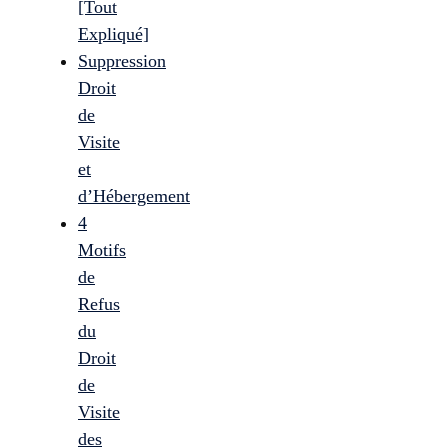
[Tout
Expliqué]
Suppression
Droit
de
Visite
et
d’Hébergement
4
Motifs
de
Refus
du
Droit
de
Visite
des