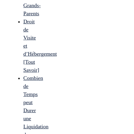
Grands-
Parents
Droit
de
Visite
et
d’Hébergement
[Tout
Savoir]
Combien
de
Temps
peut
Durer
une
Liquidation